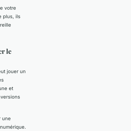
e votre
 plus, ils
eille
r le
eut jouer un
es
une et
nversions
r une
numérique.