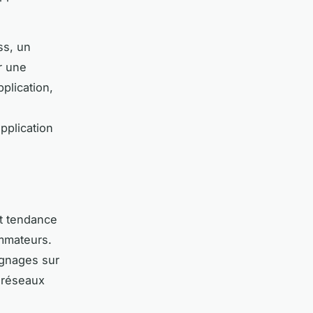
ss, un
r une
plication,
pplication
nt tendance
ommateurs.
ignages sur
e réseaux