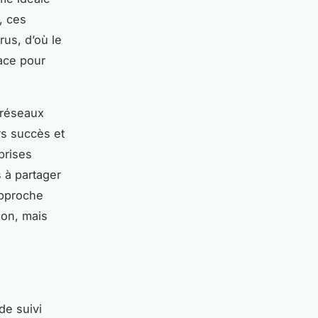
, ces
rus, d’où le
cace pour
 réseaux
rs succès et
prises
s à partager
approche
ion, mais
de suivi