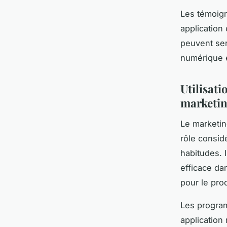
Les témoign
application 
peuvent ser
numérique e
Utilisati
marketin
Le marketing
rôle consid
habitudes. 
efficace da
pour le pro
Les program
application