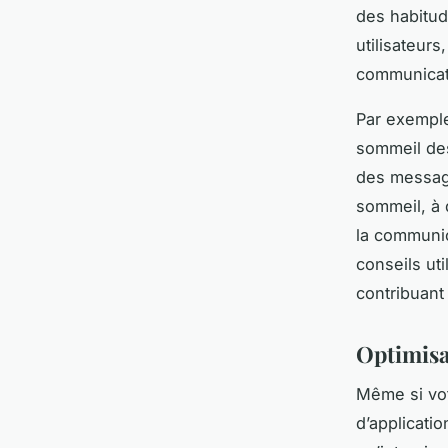
des habitud
utilisateur
communicati
Par exemple
sommeil des
des message
sommeil, à
la communic
conseils uti
contribuant 
Optimisa
Même si vot
d’applicatio