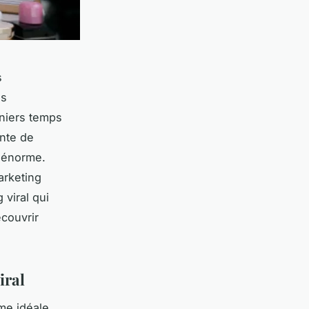
s
es
rniers temps
ante de
l énorme.
arketing
 viral qui
écouvrir
iral
me idéale