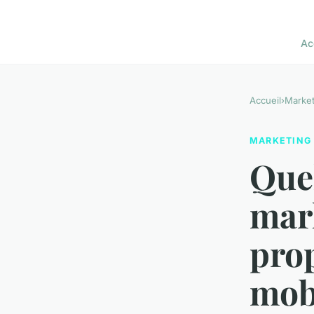
Ac
Accueil
›
Market
MARKETING
Quel
mark
prop
mobi