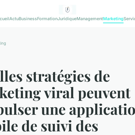
cueil
Actu
Business
Formation
Juridique
Management
Marketing
Servi
ing
les stratégies de
eting viral peuvent
ulser une applicati
le de suivi des