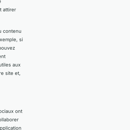
e
 attirer
du contenu
exemple, si
 pouvez
ent
utiles aux
e site et,
ociaux ont
llaborer
pplication