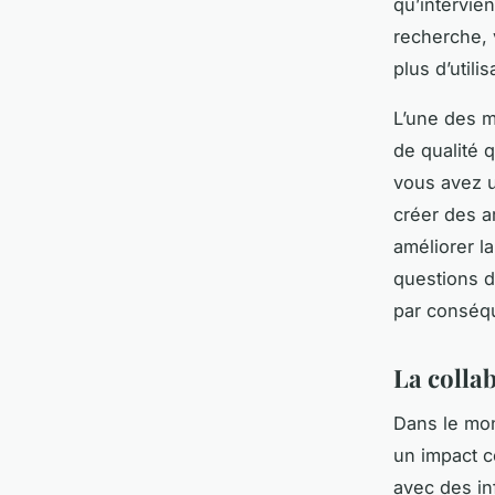
qu’intervie
recherche, v
plus d’utilis
L’une des m
de qualité 
vous avez u
créer des a
améliorer l
questions de
par conséqu
La colla
Dans le mon
un impact 
avec des in