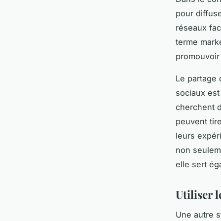
pour diffus
réseaux faci
terme market
promouvoir 
Le partage 
sociaux est
cherchent d
peuvent tir
leurs expér
non seuleme
elle sert é
Utiliser
Une autre s