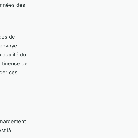
données des
udes de
t envoyer
 qualité du
rtinence de
ager ces
,
échargement
st là