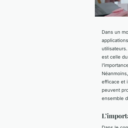
Dans un mon
application
utilisateur
est celle d
l’importanc
Néanmoins, 
efficace et 
peuvent pro
ensemble da
L’import
Dans le con