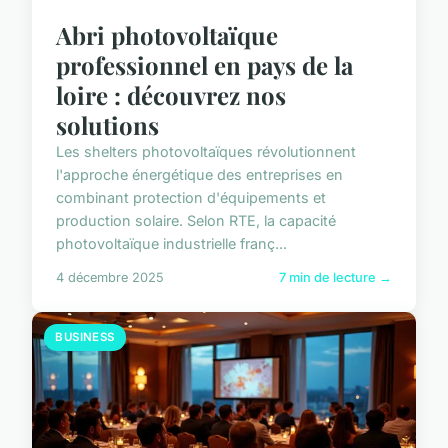
Abri photovoltaïque
professionnel en pays de la
loire : découvrez nos
solutions
Les shelters photovoltaïques révolutionnent
l'approche énergétique des entreprises en
combinant protection d'équipements et
production solaire. Selon RTE, la capacité
photovoltaïque industrielle franç...
4 décembre 2025
7 min de lecture →
BUSINESS