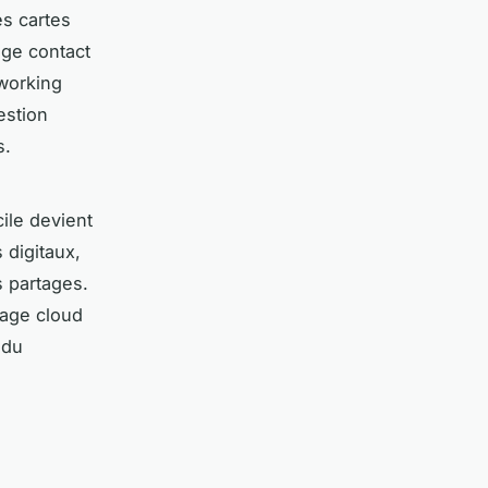
es cartes
age contact
tworking
estion
s.
cile devient
 digitaux,
s partages.
kage cloud
 du