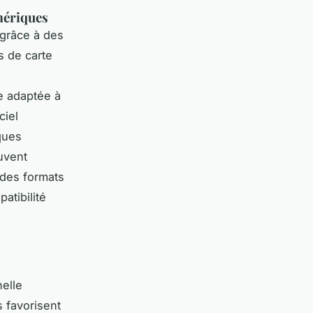
mériques
 grâce à des
 de carte
ée adaptée à
ciel
ques
uvent
 des formats
atibilité
nelle
 favorisent