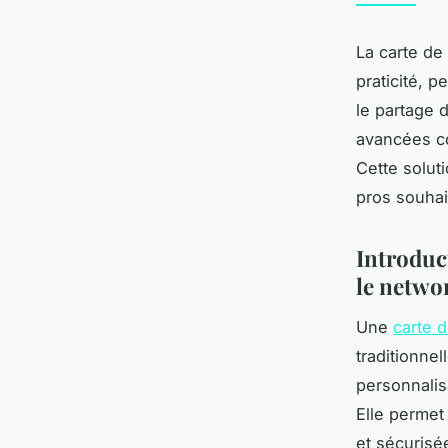
La carte de
praticité, p
le partage 
avancées co
Cette solut
pros souhai
Introduct
le netwo
Une
carte 
traditionnel
personnalisa
Elle permet
et sécurisé