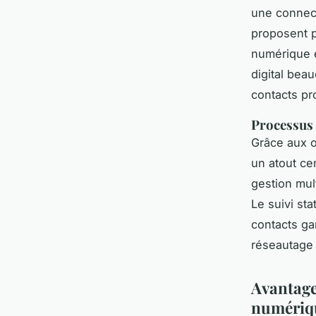
une connecti
proposent p
numérique e
digital bea
contacts pro
Processus s
Grâce aux ou
un atout ce
gestion mult
Le suivi st
contacts gar
réseautage 
Avantage
numériq