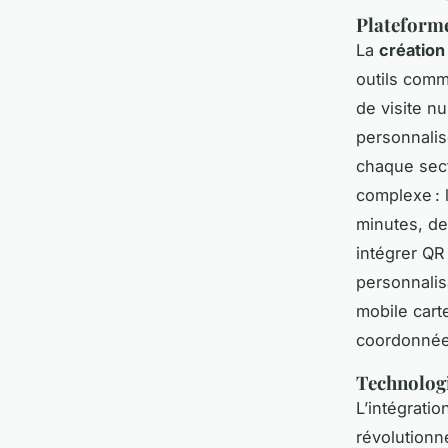
Plateforme
La
création 
outils com
de visite n
personnalis
chaque secte
complexe : 
minutes, de
intégrer QR
personnalis
mobile carte
coordonnée
Technologi
L’intégrati
révolutionn