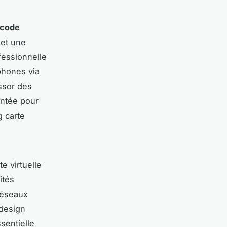
 code
 et une
fessionnelle
phones via
ssor des
entée pour
g carte
e virtuelle
ités
réseaux
 design
sentielle