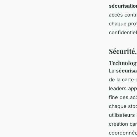
sécurisati
accès contr
chaque prof
confidentie
Sécurité
Technologi
La
sécurisa
de la carte 
leaders app
fine des ac
chaque stoc
utilisateurs
création car
coordonnée