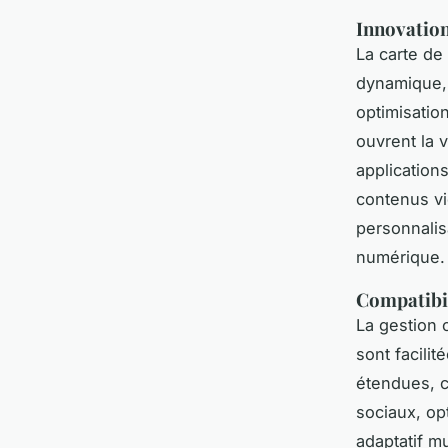
Innovation
La carte de 
dynamique, 
optimisatio
ouvrent la 
application
contenus vi
personnalis
numérique.
Compatibil
La gestion c
sont facilit
étendues, c
sociaux, opt
adaptatif m