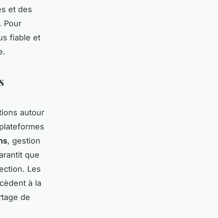
s et des
. Pour
s fiable et
e.
s
ions autour
s plateformes
ns
, gestion
arantit que
ection. Les
ocèdent à la
artage de