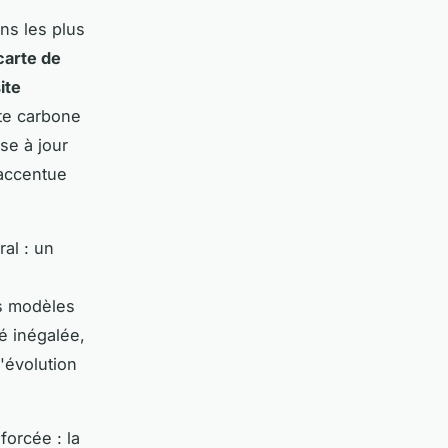
ns les plus
carte de
ite
nte carbone
ise à jour
 accentue
ral : un
es modèles
té inégalée,
'évolution
orcée : la