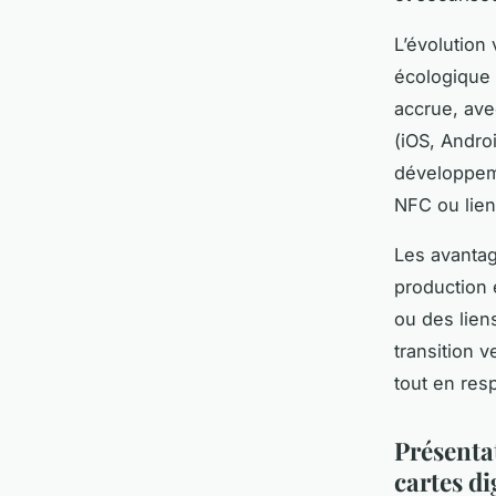
L’évolution
écologique l
accrue, ave
(iOS, Andro
développeme
NFC ou lie
Les avantag
production e
ou des lien
transition v
tout en res
Présentat
cartes di