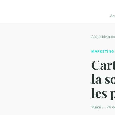
Ac
Accueil
›
Market
MARKETING
Cart
la s
les 
Maya — 26 oc