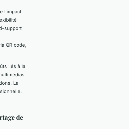
e l’impact
xibilité
ti-support
via QR code,
ts liés à la
 multimédias
tions. La
ssionnelle,
rtage de