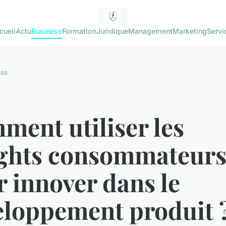
cueil
Actu
Business
Formation
Juridique
Management
Marketing
Servi
ess
ent utiliser les
ights consommateur
 innover dans le
eloppement produit 