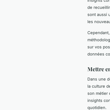
insights co
de recueill
sont aussi 
les nouvea
Cependant, 
méthodologi
sur vos post
données col
Mettre en
Dans une dé
la culture d
son métier 
insights co
quotidien.