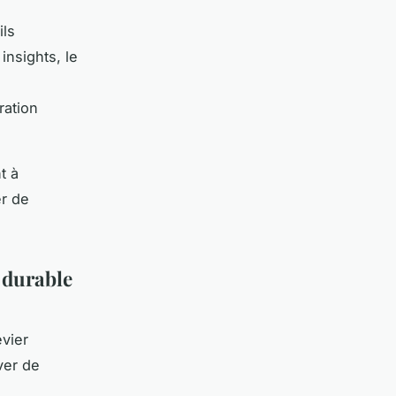
ils
insights, le
ration
t à
er de
 durable
evier
ver de