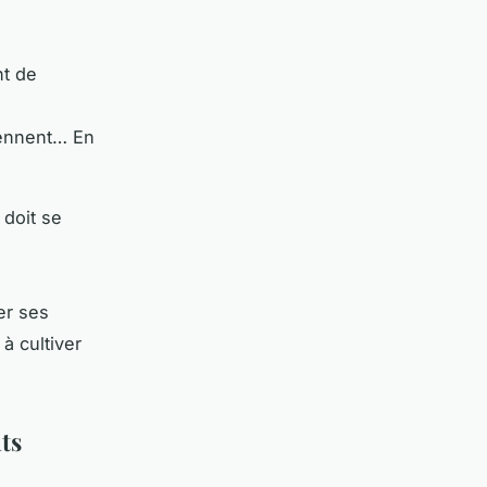
nt de
rennent… En
 doit se
er ses
à cultiver
ts