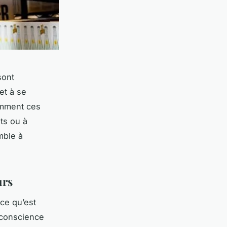
sont
et à se
mment ces
ts ou à
mble à
urs
 ce qu’est
e conscience