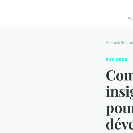
Ac
Accueil
›
Busin
BUSINESS
Comm
ins
pour
dév