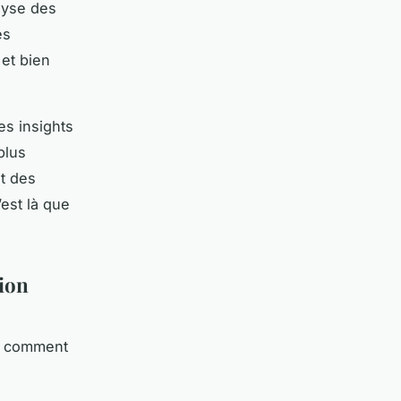
lyse des
es
 et bien
es insights
plus
t des
est là que
tion
s, comment