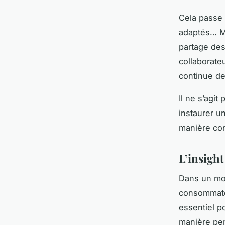
Cela passe 
adaptés… Mai
partage des
collaborateu
continue de
Il ne s’agit
instaurer un
manière con
L’insigh
Dans un mon
consommateu
essentiel p
manière per