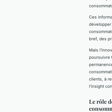
consommat
Ces informa
développer 
consommateu
bref, des pr
Mais l’innov
poursuivre 
permanence
consommatio
clients, à r
l’insight c
Le rôle d
consomm