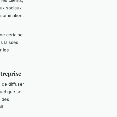
les clients,
aux sociaux
onsommation,
ne certaine
s laissés
r les
ntreprise
 de diffuser
quel que soit
e des
il