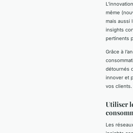
L’innovation
même (nouve
mais aussi l
insights co
pertinents 
Grâce à l’a
consommatio
détournés d
innover et 
vos clients.
Utiliser 
consomm
Les réseaux