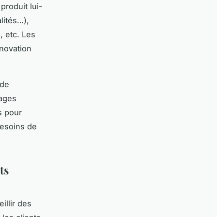
produit lui-
lités…),
, etc. Les
nnovation
 de
sages
s pour
besoins de
ts
illir des